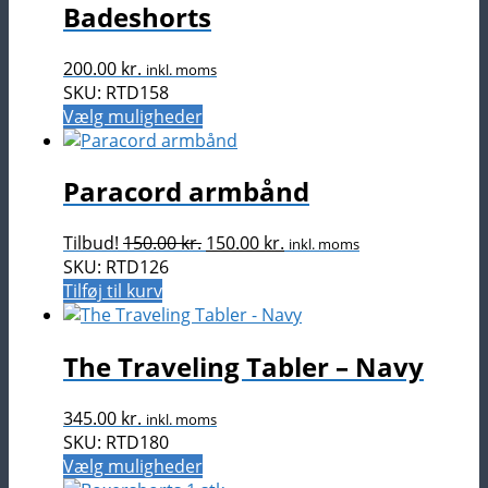
Badeshorts
200.00
kr.
inkl. moms
SKU: RTD158
Dette
Vælg muligheder
vare
har
Paracord armbånd
flere
varianter.
Mulighederne
Den
Den
Tilbud!
150.00
kr.
150.00
kr.
inkl. moms
kan
oprindelige
aktuelle
SKU: RTD126
vælges
pris
pris
Tilføj til kurv
på
var:
er:
varesiden
150.00 kr..
150.00 kr..
The Traveling Tabler – Navy
345.00
kr.
inkl. moms
SKU: RTD180
Dette
Vælg muligheder