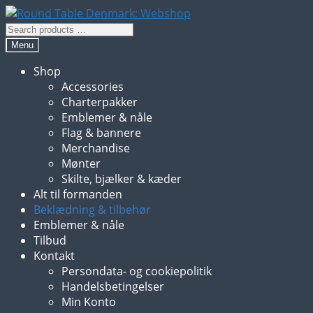
Spring
Spring
til
til
Search
navigation
indhold
products
Menu
…
Shop
Accessories
Charterpakker
Emblemer & nåle
Flag & bannere
Merchandise
Mønter
Skilte, bjælker & kæder
Alt til formanden
Beklædning & tilbehør
Emblemer & nåle
Tilbud
Kontakt
Persondata- og cookiepolitik
Handelsbetingelser
Min Konto