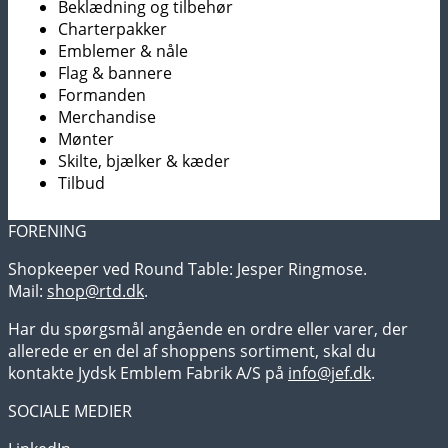
Beklædning og tilbehør
varesiden
Charterpakker
Emblemer & nåle
Flag & bannere
Formanden
Merchandise
Mønter
Skilte, bjælker & kæder
Tilbud
FORENING
Shopkeeper ved Round Table: Jesper Ringmose.
Mail:
shop@rtd.dk
.
Har du spørgsmål angående en ordre eller varer, der
allerede er en del af shoppens sortiment, skal du
kontakte Jydsk Emblem Fabrik A/S på
info@jef.dk
.
SOCIALE MEDIER