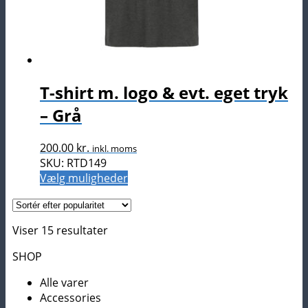
T-shirt m. logo & evt. eget tryk
– Grå
200.00
kr.
inkl. moms
SKU: RTD149
Dette
Vælg muligheder
vare
har
flere
Sorteret
Viser 15 resultater
varianter.
efter
Mulighederne
SHOP
popularitet
kan
Alle varer
vælges
Accessories
på