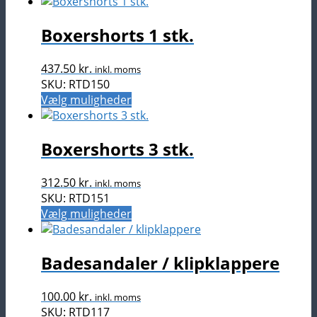
vare
har
Boxershorts 1 stk.
flere
varianter.
Mulighederne
437.50
kr.
inkl. moms
kan
SKU: RTD150
vælges
Dette
Vælg muligheder
på
vare
varesiden
har
Boxershorts 3 stk.
flere
varianter.
Mulighederne
312.50
kr.
inkl. moms
kan
SKU: RTD151
vælges
Dette
Vælg muligheder
på
vare
varesiden
har
Badesandaler / klipklappere
flere
varianter.
Mulighederne
100.00
kr.
inkl. moms
kan
SKU: RTD117