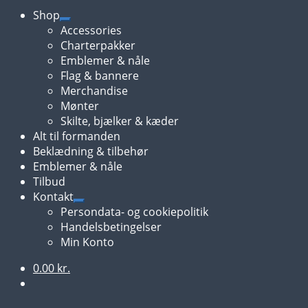
Shop
Udfold
Accessories
undermenu
Charterpakker
Emblemer & nåle
Flag & bannere
Merchandise
Mønter
Skilte, bjælker & kæder
Alt til formanden
Beklædning & tilbehør
Emblemer & nåle
Tilbud
Kontakt
Udfold
Persondata- og cookiepolitik
undermenu
Handelsbetingelser
Min Konto
0.00
kr.