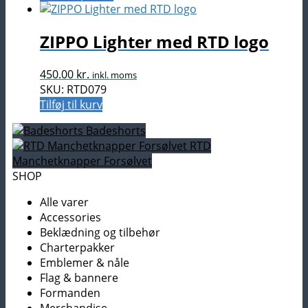
ZIPPO Lighter med RTD logo
450.00
kr.
inkl. moms
SKU: RTD079
Tilføj til kurv
Badeshorts
RTD
Manchetknapper Forsølvet
SHOP
Alle varer
Accessories
Beklædning og tilbehør
Charterpakker
Emblemer & nåle
Flag & bannere
Formanden
Merchandise