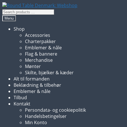
Spring
Spring
til
til
Search
navigation
indhold
products
Menu
…
Shop
Accessories
Charterpakker
Emblemer & nåle
Flag & bannere
Merchandise
Mønter
Skilte, bjælker & kæder
Alt til formanden
Beklædning & tilbehør
Emblemer & nåle
Tilbud
Kontakt
Persondata- og cookiepolitik
Handelsbetingelser
Min Konto