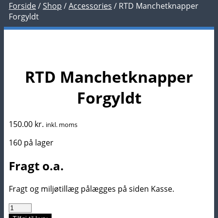
Forside
/
Shop
/
Accessories
/
RTD Manchetknapper
Forgyldt
RTD Manchetknapper
Forgyldt
150.00
kr.
inkl. moms
160 på lager
Fragt o.a.
Fragt og miljøtillæg pålægges på siden Kasse.
RTD
Manchetknapper