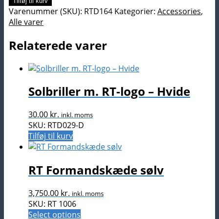
Tilføj til kurv
Forgyldt
Varenummer (SKU):
RTD164
Kategorier:
Accessories
,
antal
Alle varer
Relaterede varer
Solbriller m. RT-logo – Hvide
30.00
kr.
inkl. moms
SKU: RTD029-D
Tilføj til kurv
RT Formandskæde sølv
3,750.00
kr.
inkl. moms
SKU: RT 1006
Select options