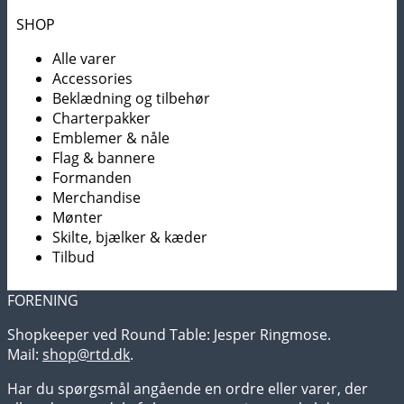
Mulighederne
SHOP
kan
Alle varer
vælges
Accessories
på
Beklædning og tilbehør
varesiden
Charterpakker
Emblemer & nåle
Flag & bannere
Formanden
Merchandise
Mønter
Skilte, bjælker & kæder
Tilbud
FORENING
Shopkeeper ved Round Table: Jesper Ringmose.
Mail:
shop@rtd.dk
.
Har du spørgsmål angående en ordre eller varer, der