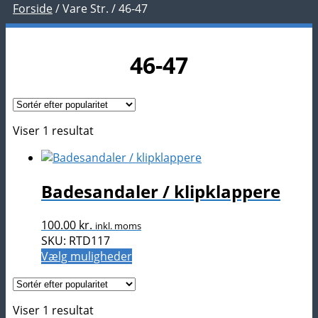
Forside
/
Vare Str.
/
46-47
46-47
Viser 1 resultat
Badesandaler / klipklappere
100.00
kr.
inkl. moms
SKU: RTD117
Dette
Vælg muligheder
vare
har
flere
Viser 1 resultat
varianter.