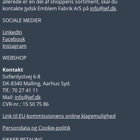
allerede er en del af shoppens sortiment, skal du
kontakte Jydsk Emblem Fabrik A/S på
info@jef.dk
.
SOCIALE MEDIER
LinkedIn
Facebook
Instagram
WEBSHOP
Kontakt
Sofienlystvej 6-8
DK-8340 Malling, Aarhus Syd.
Tlf.: 70 27 41 11
Mail:
info@jef.dk
CVR-nr.: 15 50 75 86
Link til EU-kommissionens online klagemulighed
Persondata og Cookie-politik
SIKKER BETALING